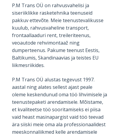
P.M Trans OÜ on rahvusvahelisi ja
siseriiklikke rasketehnika teenuseid
pakkuv ettevõte. Meie teenustevalikusse
kuulub, rahvusvaheline transport,
frontaallaaduri rent, treileriteenus,
veoautode rehvimontaaž ning
dumperteenus. Pakume teenust Eestis,
Baltikumis, Skandinaavias ja teistes EU
liikmesriikides.
P.M Trans OÜ alustas tegevust 1997.
aastal ning alates sellest ajast peale
oleme keskendunud oma töö lihvimisele ja
teenustepaketi arendamisele. Mõistame,
et kvaliteetse töö sooritamiseks ei piisa
vaid heast masinapargist vaid töö teevad
ära siiski meie oma ala professionaalidest
meeskonnaliikmed kelle arendamisele