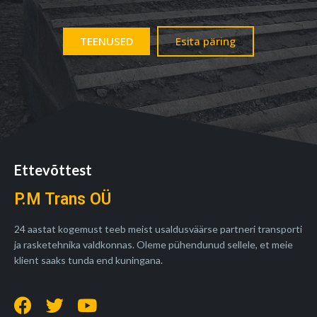
TEENUSED
Esita päring
Ettevõttest
P.M Trans OÜ
24 aastat kogemust teeb meist usaldusväärse partneri transporti
ja rasketehnika valdkonnas. Oleme pühendunud sellele, et meie
klient saaks tunda end kuningana.