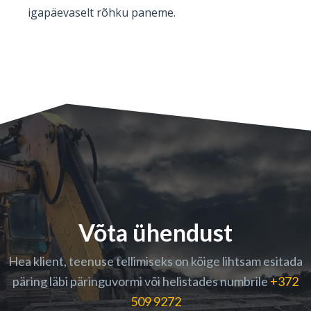
igapäevaselt rõhku paneme.
Võta ühendust
Hea klient, teenuse tellimiseks on kõige lihtsam esitada
päring läbi päringuvormi või helistades numbrile
+372
509 9272