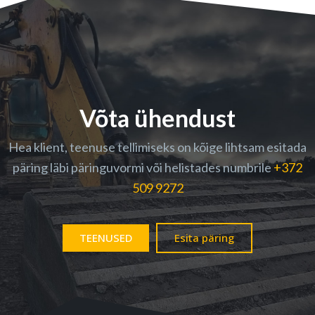
Võta ühendust
Hea klient, teenuse tellimiseks on kõige lihtsam esitada
päring läbi päringuvormi või helistades numbrile
+372
509 9272
TEENUSED
Esita päring