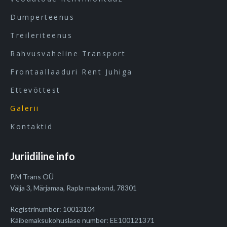
Dumperteenus
Treileriteenus
Rahvusvaheline Transport
Frontaallaaduri Rent Juhiga
Ettevõttest
Galerii
Kontaktid
Juriidiline info
P.M Trans OÜ
Välja 3, Märjamaa, Rapla maakond, 78301
Registrinumber: 10013104
Käibemaksukohuslase number: EE100121371