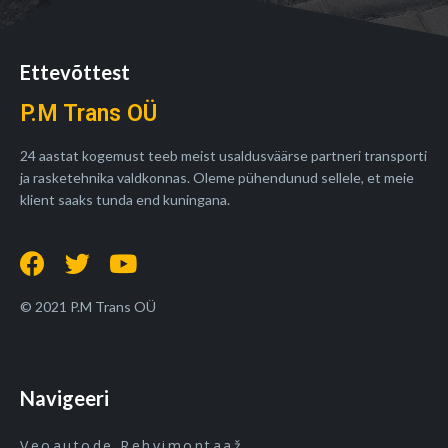
Ettevõttest
P.M Trans OÜ
24 aastat kogemust teeb meist usaldusväärse partneri transporti
ja rasketehnika valdkonnas. Oleme pühendunud sellele, et meie
klient saaks tunda end kuningana.
© 2021 P.M Trans OÜ
Navigeeri
Veoautode Rehvimontaaž