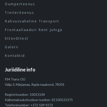
Dumperteenus
Treileriteenus
Rahvusvaheline Transport
Frontaallaaduri Rent Juhiga
Ettevõttest
Galerii
Kontaktid
Juriidiline info
P.M Trans OÜ
Välja 3, Märjamaa, Rapla maakond, 78301
Registrinumber: 10013104
Käibemaksukohuslase number: EE100121371
Telefoninumber: +372 509 9272