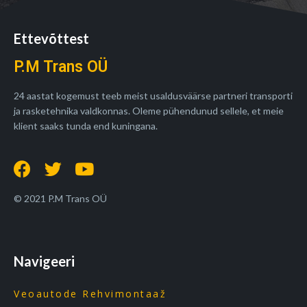
Ettevõttest
P.M Trans OÜ
24 aastat kogemust teeb meist usaldusväärse partneri transporti
ja rasketehnika valdkonnas. Oleme pühendunud sellele, et meie
klient saaks tunda end kuningana.
© 2021 P.M Trans OÜ
Navigeeri
Veoautode Rehvimontaaž