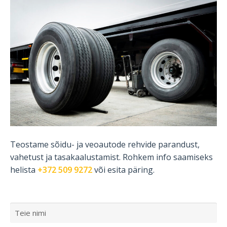
Teostame sõidu- ja veoautode rehvide parandust,
vahetust ja tasakaalustamist. Rohkem info saamiseks
helista
+372 509 9272
või esita päring.