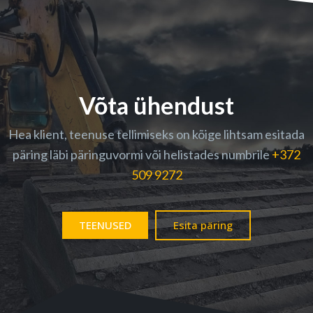
Võta ühendust
Hea klient, teenuse tellimiseks on kõige lihtsam esitada
päring läbi päringuvormi või helistades numbrile
+372
509 9272
TEENUSED
Esita päring